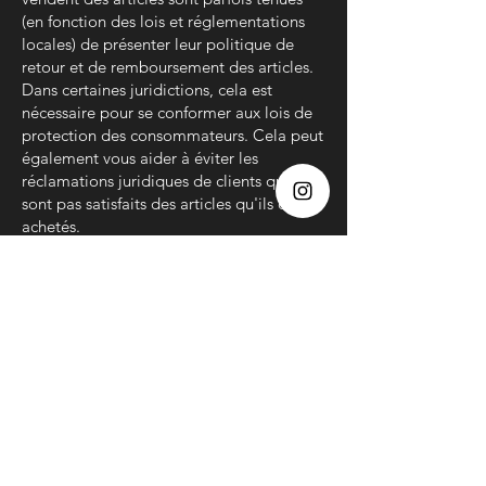
(en fonction des lois et réglementations
locales) de présenter leur politique de
retour et de remboursement des articles.
Dans certaines juridictions, cela est
nécessaire pour se conformer aux lois de
protection des consommateurs. Cela peut
également vous aider à éviter les
réclamations juridiques de clients qui ne
sont pas satisfaits des articles qu'ils ont
achetés.
Ce qu'il faut inclure dans la politique
de remboursement
D'une manière générale, une politique
de remboursement aborde souvent
ces types de questions : le délai pour
demander un remboursement ; le
remboursement sera-t-il total ou partiel
; dans quelles conditions le client